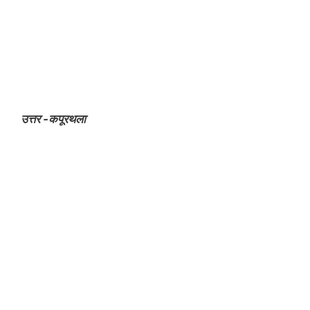
उत्तर -कपूरथला