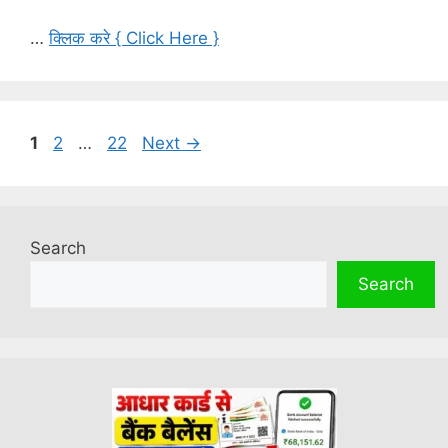
…
क्लिक करे { Click Here }
Page
Page
Page
1
2
…
22
Next
→
Search
Search