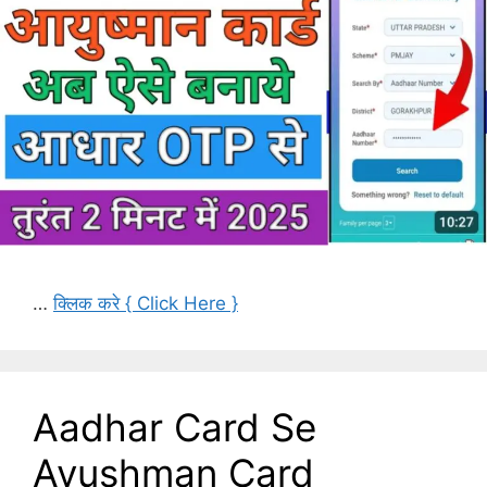
…
क्लिक करे { Click Here }
Aadhar Card Se
Ayushman Card