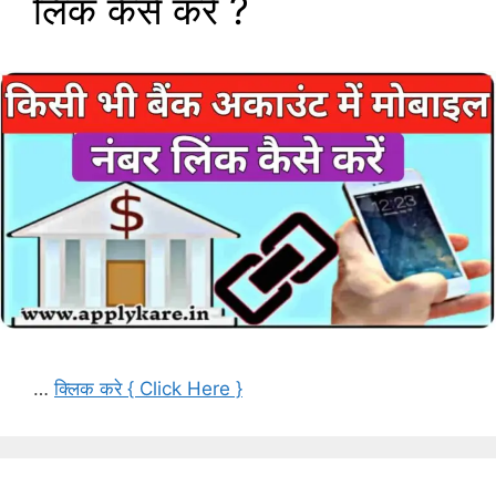
लिंक कैसे करें ?
…
क्लिक करे { Click Here }