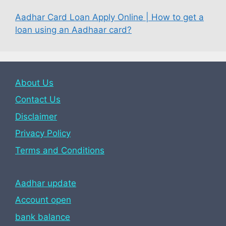
Aadhar Card Loan Apply Online | How to get a
loan using an Aadhaar card?
About Us
Contact Us
Disclaimer
Privacy Policy
Terms and Conditions
Aadhar update
Account open
bank balance