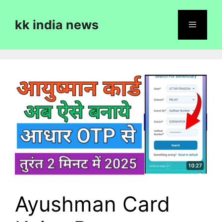
Skip
to
kk india news
content
Menu
Ayushman Card