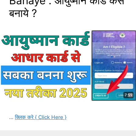
Banaye : आयुष्मान कार्ड कैसे
बनाये ?
…
क्लिक करे { Click Here }