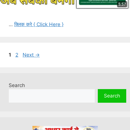
…
क्लिक करे { Click Here }
Page
Page
1
2
Next
→
Search
Search