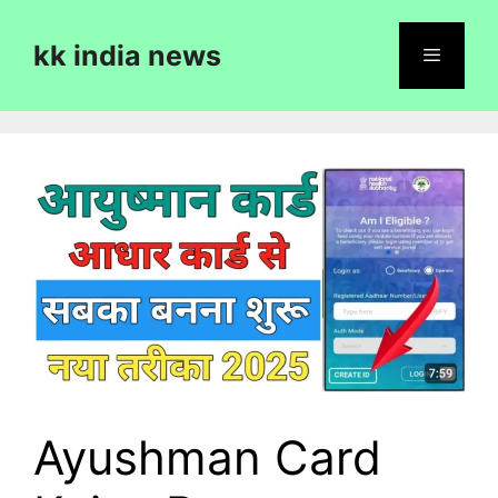
Skip
to
kk india news
content
Menu
Ayushman Card