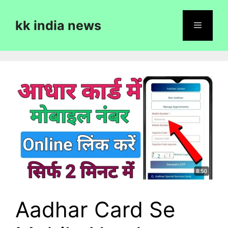
Skip
to
kk india news
content
Menu
Aadhar Card Se