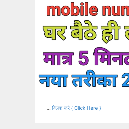
…
क्लिक करे { Click Here }