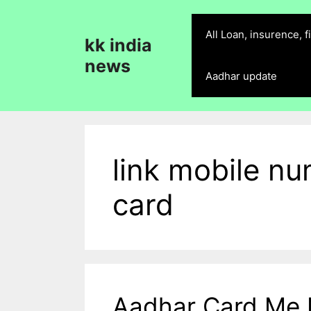
Skip
to
All Loan, insurence, 
kk india
content
news
Aadhar update
link mobile n
card
Aadhar Card Me 