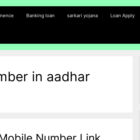
finence
Banking loan
sarkari yojana
Loan Apply
umber in aadhar
Mobile Number Link