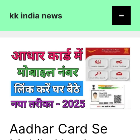
Skip
to
kk india news
content
Menu
Aadhar Card Se