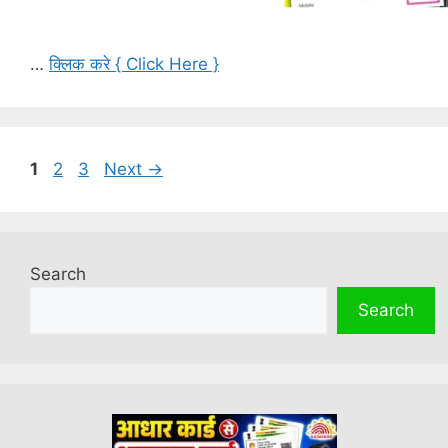
…
क्लिक करे { Click Here }
Page
Page
Page
1
2
3
Next
→
Search
Search