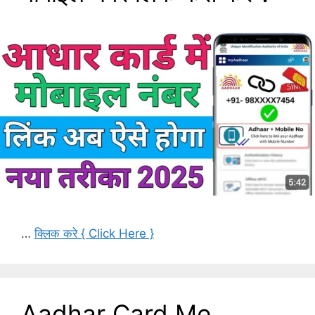
…
क्लिक करे { Click Here }
Aadhar Card Me