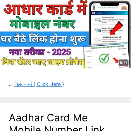
…
क्लिक करे { Click Here }
Aadhar Card Me
Mobile Number Link