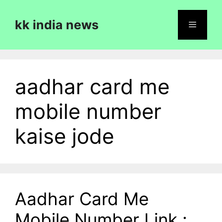
Skip
to
kk india news
content
Menu
aadhar card me
mobile number
kaise jode
Aadhar Card Me
Mobile Number Link :