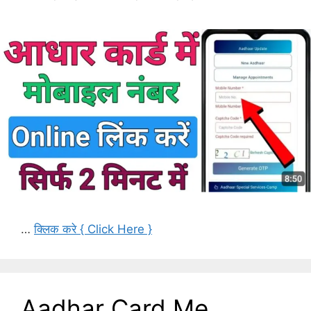
…
क्लिक करे { Click Here }
Aadhar Card Me