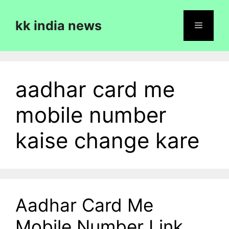
Skip
to
kk india news
content
Menu
aadhar card me
mobile number
kaise change kare
Aadhar Card Me
Mobile Number Link