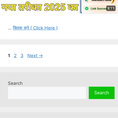
…
क्लिक करे { Click Here }
Page
Page
Page
1
2
3
Next
→
Search
Search