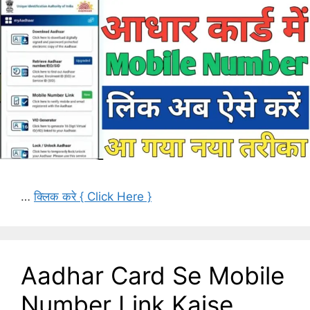
…
क्लिक करे { Click Here }
Aadhar Card Se Mobile
Number Link Kaise