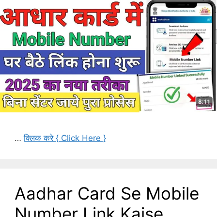
…
क्लिक करे { Click Here }
Aadhar Card Se Mobile
Number Link Kaise