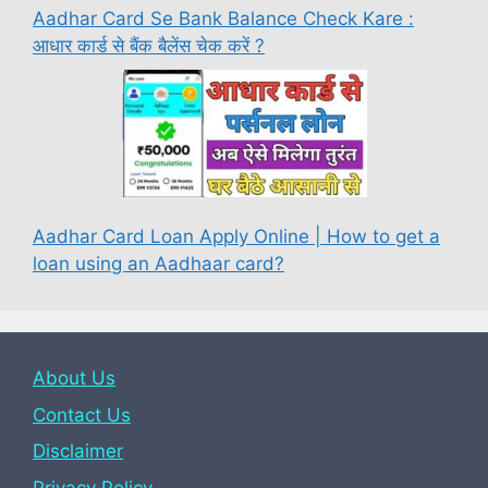
Aadhar Card Se Bank Balance Check Kare :
आधार कार्ड से बैंक बैलेंस चेक करें ?
Aadhar Card Loan Apply Online | How to get a
loan using an Aadhaar card?
About Us
Contact Us
Disclaimer
Privacy Policy