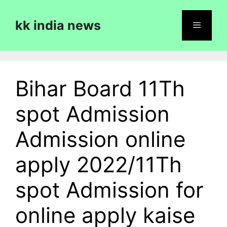
Skip
to
kk india news
content
Menu
Bihar Board 11Th
spot Admission
Admission online
apply 2022/11Th
spot Admission for
online apply kaise