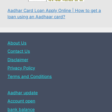
Aadhar Card Loan Apply Online | How to get a
loan using an Aadhaar card?
About Us
Contact Us
Disclaimer
Privacy Policy
Terms and Conditions
Aadhar update
Account open
bank balance