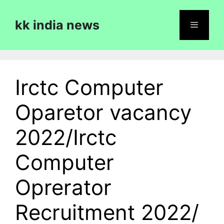
Skip
to
kk india news
content
Menu
Irctc Computer
Oparetor vacancy
2022/Irctc
Computer
Oprerator
Recruitment 2022/