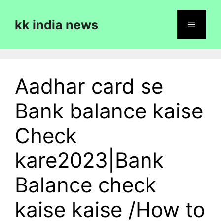
Skip
to
kk india news
content
Menu
Aadhar card se
Bank balance kaise
Check
kare2023|Bank
Balance check
kaise kaise /How to