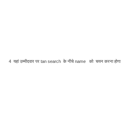
4  यहां उम्मीदवार पर tan search  के नीचे name   को  चयन करना होगा