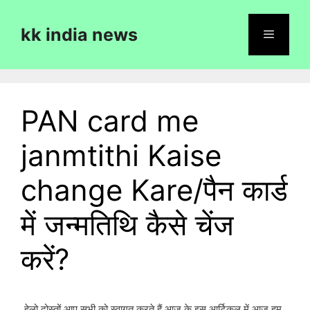
Skip
to
kk india news
content
Menu
PAN card me
janmtithi Kaise
change Kare/पैन कार्ड
में जन्मतिथि कैसे चेंज
करें?
हेलो दोस्तों आप सभी को स्वागत करते हैं आज के इस आर्टिकल में आज हम 