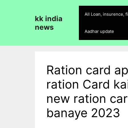
Skip
to
All Loan, insurence, 
kk india
content
news
Aadhar update
Ration card a
ration Card k
new ration car
banaye 2023