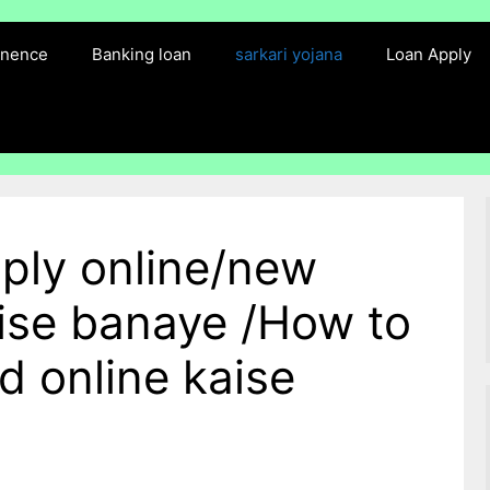
finence
Banking loan
sarkari yojana
Loan Apply
pply online/new
aise banaye /How to
d online kaise