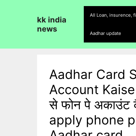
Skip
to
All Loan, insurence, 
kk india
content
news
Aadhar update
Aadhar Card 
Account Kaise 
से फोन पे अकाउंट 
apply phone p
Aadhar card