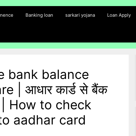
finence
Banking loan
sarkari yojana
Loan Apply
e bank balance
 | आधार कार्ड से बैंक
करे | How to check
to aadhar card