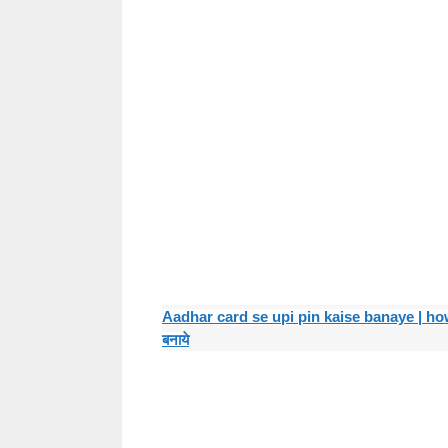
Aadhar card se upi pin kaise banaye | how t
बनाये