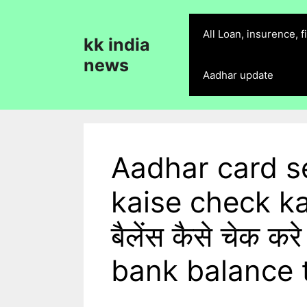
Skip
to
All Loan, insurence, 
kk india
content
news
Aadhar update
Aadhar card s
kaise check kare
बैलेंस कैसे चेक 
bank balance 