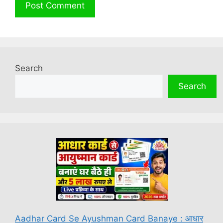
Search
Search
Aadhar Card Se Ayushman Card Banaye : आधार