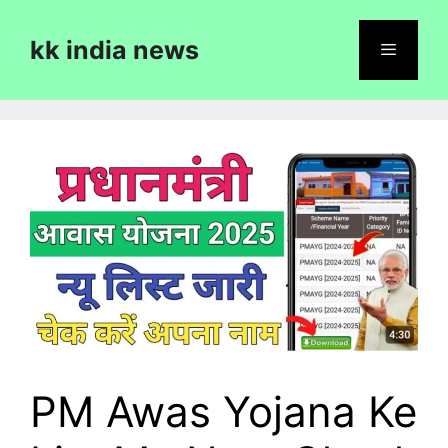
Skip
to
kk india news
content
Menu
PM Awas Yojana Ke