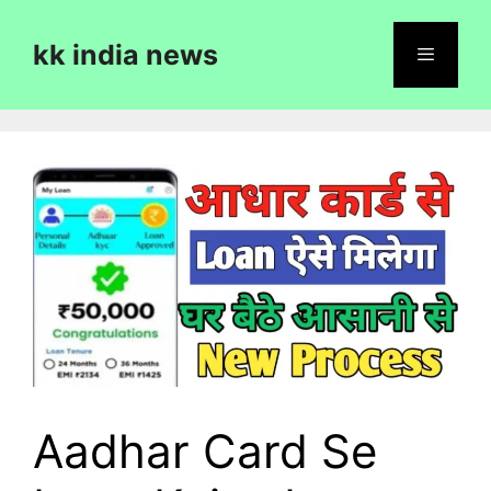
Skip
to
kk india news
content
Menu
Aadhar Card Se