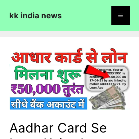
Skip
to
kk india news
content
Menu
Aadhar Card Se