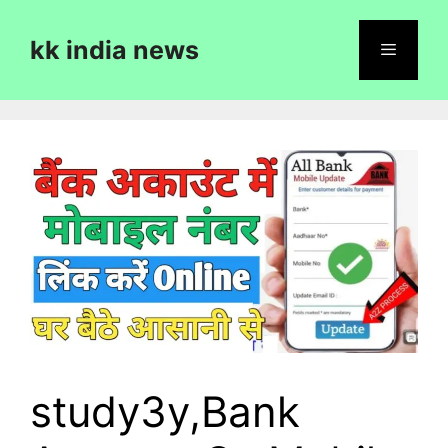
Skip
to
kk india news
content
Menu
study3y,Bank