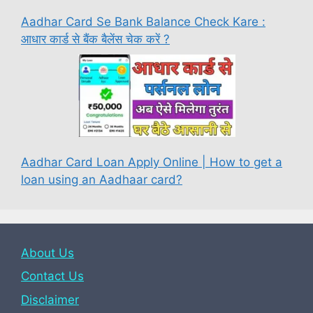
Aadhar Card Se Bank Balance Check Kare :
आधार कार्ड से बैंक बैलेंस चेक करें ?
Aadhar Card Loan Apply Online | How to get a
loan using an Aadhaar card?
About Us
Contact Us
Disclaimer