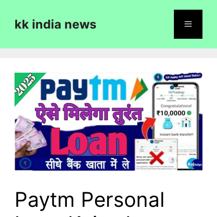
Skip
to
kk india news
content
Menu
Paytm Personal