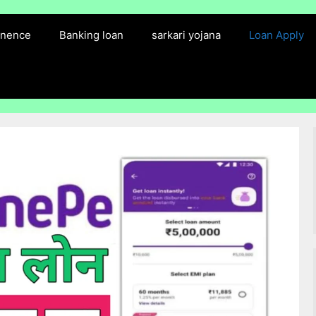
finence
Banking loan
sarkari yojana
Loan Apply