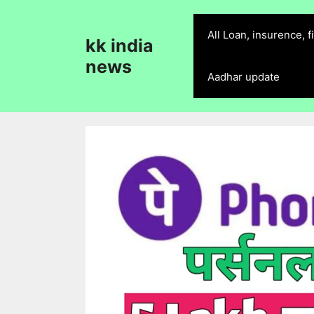
Skip
to
All Loan, insurence, 
kk india
content
news
Aadhar update