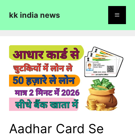
Skip
to
kk india news
content
Menu
Aadhar Card Se