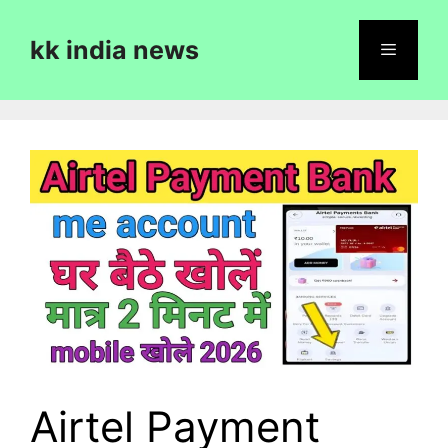
Skip
to
kk india news
content
Menu
Airtel Payment