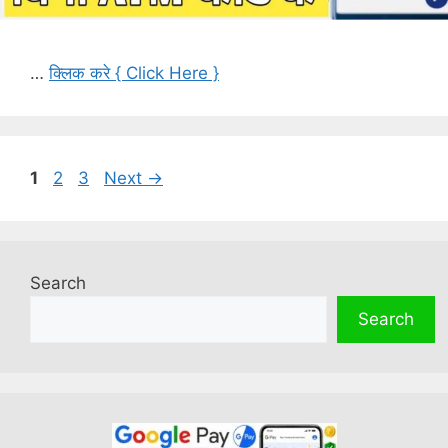
…
क्लिक करे { Click Here }
Page
Page
Page
1
2
3
Next
→
Search
Search