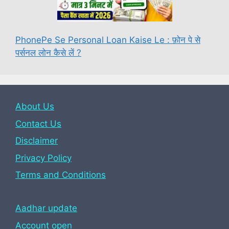
PhonePe Se Personal Loan Kaise Le : फ़ोन पे से
पर्सनल लोन कैसे लें ?
About Us
Contact Us
Disclaimer
Privacy Policy
Terms and Conditions
Aadhar update
Account open