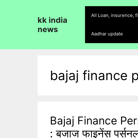
Skip
to
All Loan, insurence, 
kk india
content
news
Aadhar update
bajaj finance 
Bajaj Finance Pe
: बजाज फाइनेंस पर्सनल