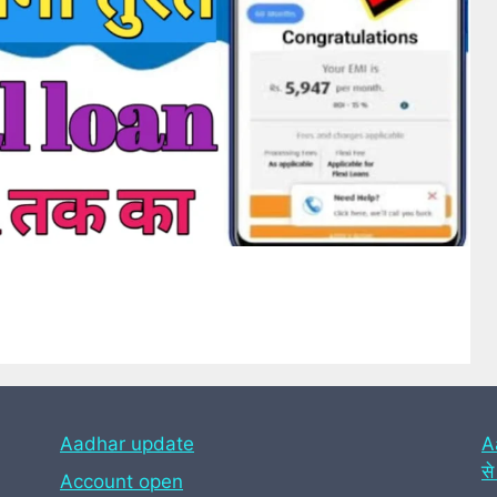
Aadhar update
A
से
Account open