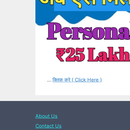
…
क्लिक करे { Click Here }
About Us
Contact Us