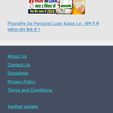
PhonePe Se Personal Loan Kaise Le : फ़ोन पे से
पर्सनल लोन कैसे लें ?
About Us
Contact Us
Disclaimer
Privacy Policy
Terms and Conditions
Aadhar update