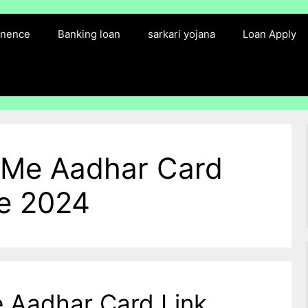
finence
Banking loan
sarkari yojana
Loan Apply
 Me Aadhar Card
re 2024
 Aadhar Card Link