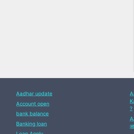
Aadhar update
A
Ka
Account open
?
bank balance
A
Banking loan
आध
Loan Apply