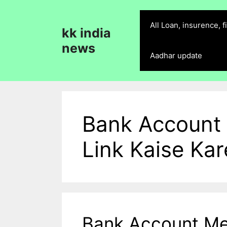
Skip
to
All Loan, insurence, 
kk india
content
news
Aadhar update
Bank Account
Link Kaise Ka
Bank Account Me