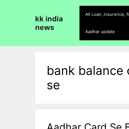
Skip
to
All Loan, insurence, 
kk india
content
news
Aadhar update
bank balance 
se
Aadhar Card Se 