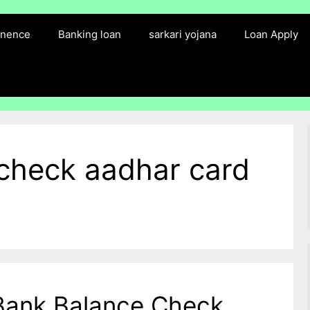
finence
Banking loan
sarkari yojana
Loan Apply
check aadhar card
Bank Balance Check