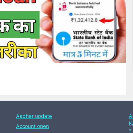
Aadhar update
A
Ka
Account open
?