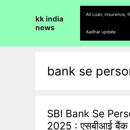
Skip
to
All Loan, insurence, 
kk india
content
news
Aadhar update
bank se person
SBI Bank Se Pers
2025 : एसबीआई बैंक से