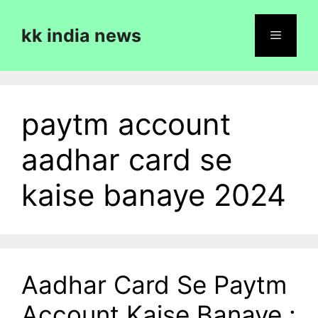
Skip
to
kk india news
content
Menu
paytm account
aadhar card se
kaise banaye 2024
Aadhar Card Se Paytm
Account Kaise Banaye :