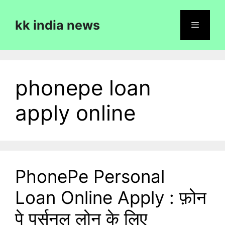
Skip
to
kk india news
content
Menu
phonepe loan
apply online
PhonePe Personal
Loan Online Apply : फ़ोन
पे पर्सनल लोन के लिए