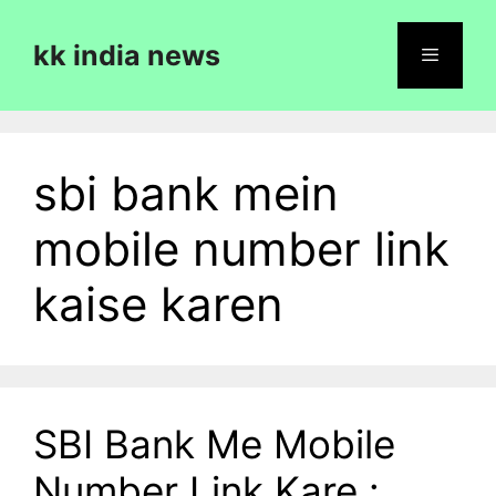
Skip
to
kk india news
content
Menu
sbi bank mein
mobile number link
kaise karen
SBI Bank Me Mobile
Number Link Kare :