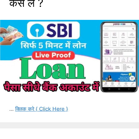
कैसे लें ?
…
क्लिक करे { Click Here }