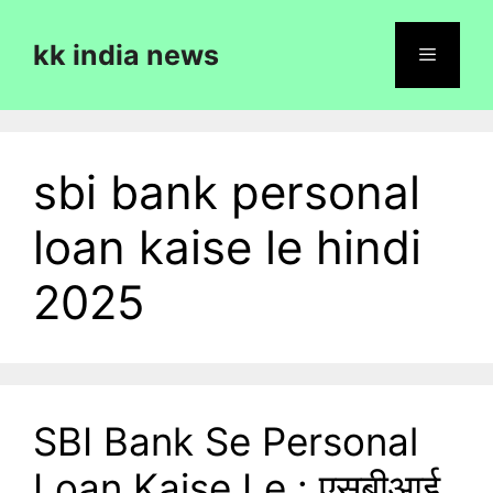
Skip
to
kk india news
content
Menu
sbi bank personal
loan kaise le hindi
2025
SBI Bank Se Personal
Loan Kaise Le : एसबीआई