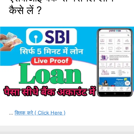
कैसे लें ?
…
क्लिक करे { Click Here }