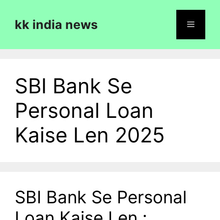
Skip
to
kk india news
content
Menu
SBI Bank Se
Personal Loan
Kaise Len 2025
SBI Bank Se Personal
Loan Kaise Len :