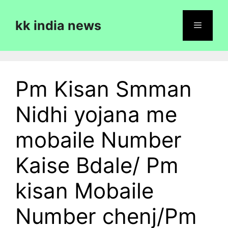
Skip
to
kk india news
content
Menu
Pm Kisan Smman
Nidhi yojana me
mobaile Number
Kaise Bdale/ Pm
kisan Mobaile
Number chenj/Pm