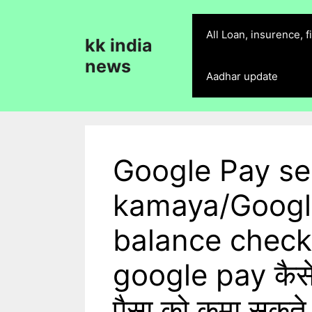
Skip
to
All Loan, insurence, 
kk india
content
news
Aadhar update
Google Pay se
kamaya/Googl
balance check 
google pay कैसे प
पैसा को कमा सकते 