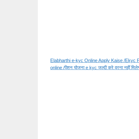
Elabharthi e-kyc Online Apply Kaise /Ekyc 
online /पेंशन योजना e kyc जल्दी करे वरना नहीं मिल