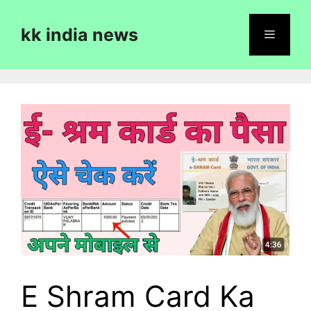
Skip
to
kk india news
content
Menu
E Shram Card Ka