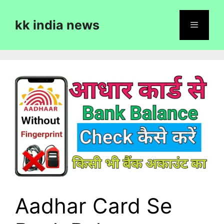
Skip
to
kk india news
content
Menu
Aadhar Card Se