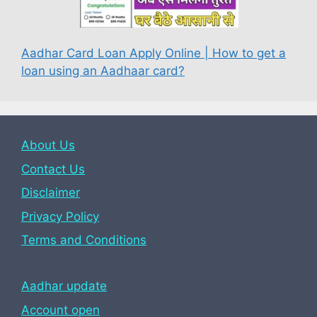
Aadhar Card Loan Apply Online | How to get a
loan using an Aadhaar card?
About Us
Contact Us
Disclaimer
Privacy Policy
Terms and Conditions
Aadhar update
Account open