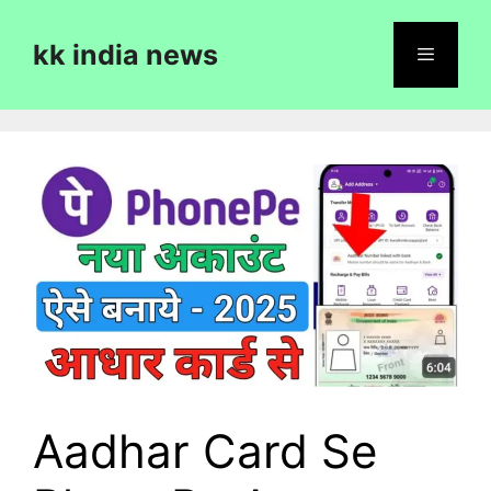
Skip
to
kk india news
content
Menu
Aadhar Card Se