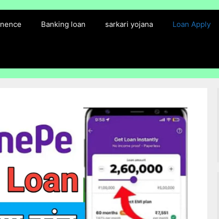
finence
Banking loan
sarkari yojana
Loan Apply