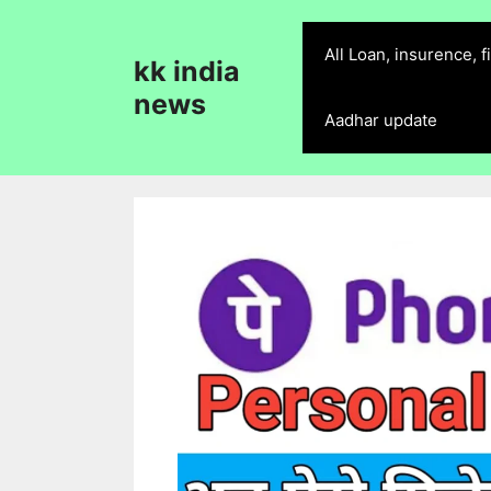
Skip
to
All Loan, insurence, 
kk india
content
news
Aadhar update