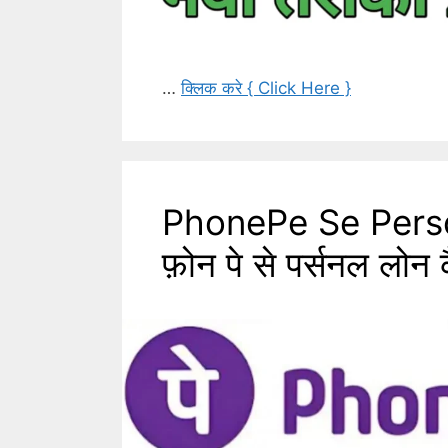
…
क्लिक करे { Click Here }
PhonePe Se Perso
फ़ोन पे से पर्सनल लोन क