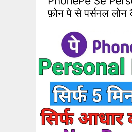
PhonePe Se Perso
फ़ोन पे से पर्सनल लोन क