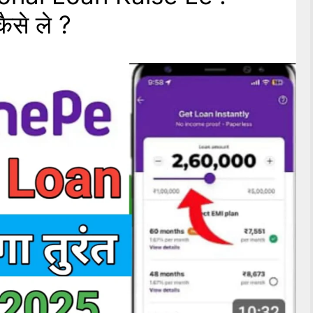
ैसे ले ?