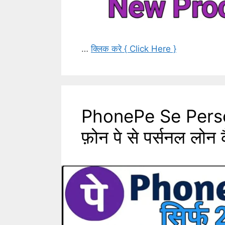
…
क्लिक करे { Click Here }
PhonePe Se Perso
फ़ोन पे से पर्सनल लोन क