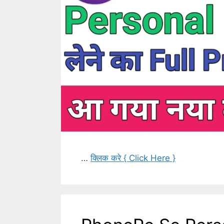
…
क्लिक करे { Click Here }