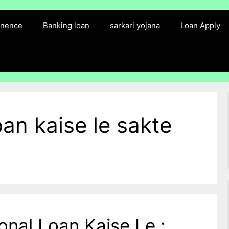
finence
Banking loan
sarkari yojana
Loan Apply
an kaise le sakte
nal Loan Kaise Le :