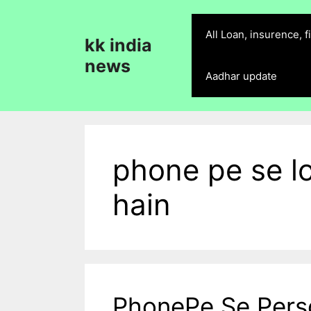
Skip
to
All Loan, insurence, 
kk india
content
news
Aadhar update
phone pe se lo
hain
PhonePe Se Perso