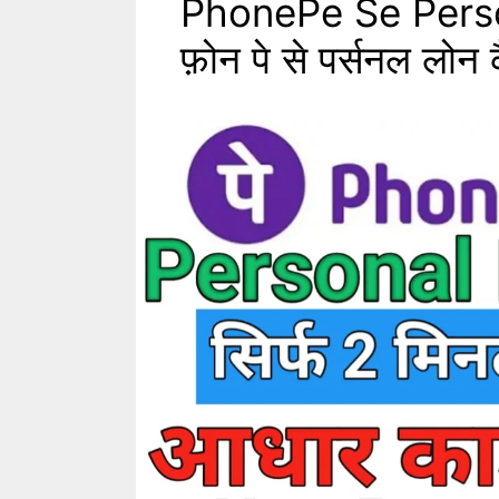
PhonePe Se Perso
फ़ोन पे से पर्सनल लोन क