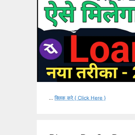
…
क्लिक करे { Click Here }