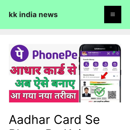
Skip
to
kk india news
content
Menu
Aadhar Card Se