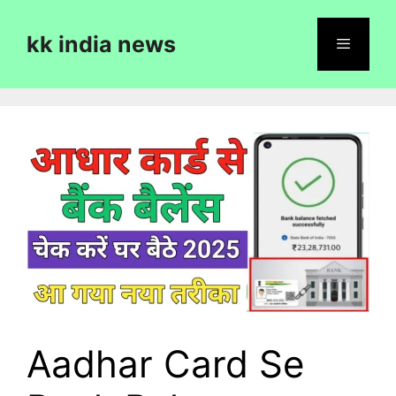
Skip
to
kk india news
content
Menu
Aadhar Card Se