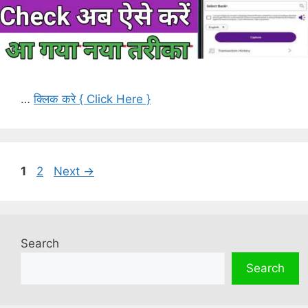
…
क्लिक करे { Click Here }
Page
Page
1
2
Next
→
Search
Search