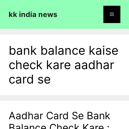
Skip
to
kk india news
content
Menu
bank balance kaise
check kare aadhar
card se
Aadhar Card Se Bank
Balance Check Kare :