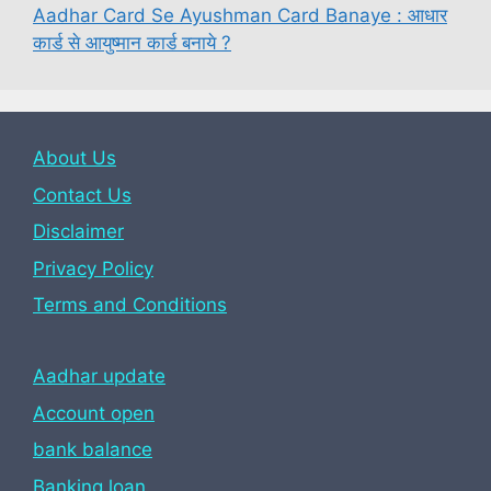
Aadhar Card Se Ayushman Card Banaye : आधार
कार्ड से आयुष्मान कार्ड बनाये ?
About Us
Contact Us
Disclaimer
Privacy Policy
Terms and Conditions
Aadhar update
Account open
bank balance
Banking loan