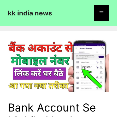
Skip
to
kk india news
content
Menu
Bank Account Se